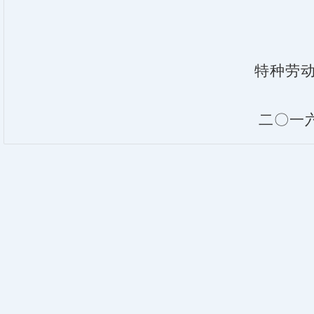
特种劳
二
〇一