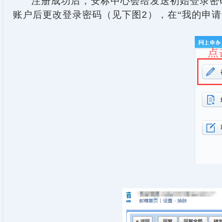
注册成功后，安标中心会给发送初始登录密
账户后更改登录密码（见下图
2
），在“我的申