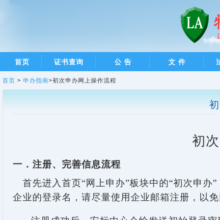
首页
证书查询
公 告
文 件
首页
>
申办指南
>初次申办网上操作流程
初
初次
一．注册、完善信息流程
首先进入首页“网上申办”板块中的“初次申办
企业的登录名，请尽量使用企业邮箱注册，以免